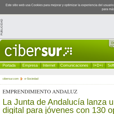
Este sitio web usa Cookies para mejorar y optimizar la experiencia del usuari
para más
D
B
Portada
Empresa
Internet
Comunicaciones
I+D+i
Sof
cibersur.com
e-Sociedad
EMPRENDIMIENTO ANDALUZ
La Junta de Andalucía lanza u
digital para jóvenes con 130 