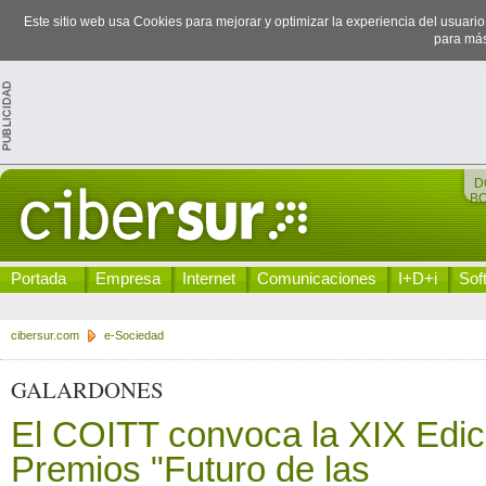
Este sitio web usa Cookies para mejorar y optimizar la experiencia del usuari
para más
D
B
Portada
Empresa
Internet
Comunicaciones
I+D+i
Sof
cibersur.com
e-Sociedad
GALARDONES
El COITT convoca la XIX Edic
Premios "Futuro de las