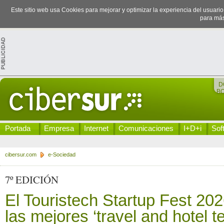
Este sitio web usa Cookies para mejorar y optimizar la experiencia del usuari
para más
D
B
Portada
Empresa
Internet
Comunicaciones
I+D+i
Sof
cibersur.com
e-Sociedad
7º EDICIÓN
El Touristech Startup Fest 20
las mejores ‘travel and hotel t