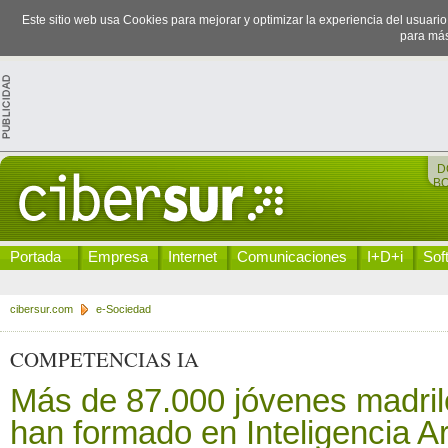
Este sitio web usa Cookies para mejorar y optimizar la experiencia del usuari
para más
D
B
Portada
Empresa
Internet
Comunicaciones
I+D+i
Sof
cibersur.com
e-Sociedad
COMPETENCIAS IA
Más de 87.000 jóvenes madril
han formado en Inteligencia Art