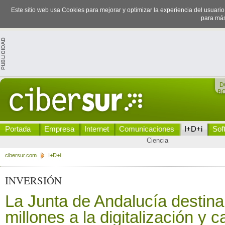
Este sitio web usa Cookies para mejorar y optimizar la experiencia del usuari
para más
D
B
Portada
Empresa
Internet
Comunicaciones
I+D+i
Sof
Ciencia
cibersur.com
I+D+i
INVERSIÓN
La Junta de Andalucía destina
millones a la digitalización y 