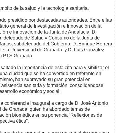
ito de la salud y la tecnología sanitaria.
ado presidido por destacadas autoridades. Entre ellas
ario general de Investigación e Innovación de la
ción e Innovación de la Junta de Andalucía, D.
a, delegado de Salud y Consumo de la Junta de
Martos, subdelegado del Gobierno, D. Enrique Herrera
 de la Universidad de Granada, y D. Luis González
ión PTS Granada.
saltado la importancia de esta cita para visibilizar el
una ciudad que se ha convertido en referente en
simismo, han subrayado su gran potencial en
, asistencia sanitaria y formación, consolidándose
sarrollo económico y social.
 la conferencia inaugural a cargo de D. José Antonio
dad de Granada, quien ha abordado temas de
igación biomédica en su ponencia “Reflexiones de
ectiva ética”.
 largo de tres jornadas, ofrece un completo programa