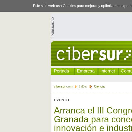
Este sitio web usa Cookies para mejorar y optimizar la exper
Portada
Empresa
Internet
Comu
I+D+i
cibersur.com
Ciencia
EVENTO
Arranca el III Cong
Granada para conec
innovación e industr