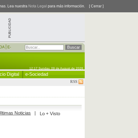
smas. Lea nuestra
Nota Legal
para más información.
[ Cerrar ]
DA
E-
12:17 Sunday, 09 de August de 2026
io Digital
e-Sociedad
RSS
ltimas Noticias
|
Lo + Visto