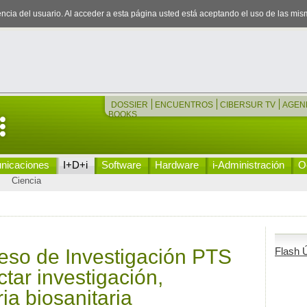
iencia del usuario. Al acceder a esta página usted está aceptando el uso de las mi
DOSSIER
ENCUENTROS
CIBERSUR TV
AGEN
BOOKS
nicaciones
I+D+i
Software
Hardware
i-Administración
Oc
Ciencia
reso de Investigación PTS
Flash Ú
tar investigación,
ia biosanitaria