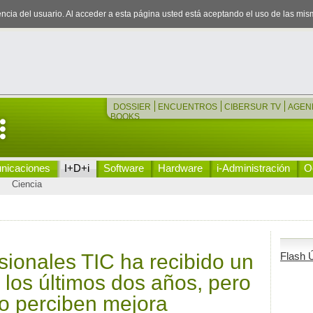
iencia del usuario. Al acceder a esta página usted está aceptando el uso de las mi
DOSSIER
ENCUENTROS
CIBERSUR TV
AGEN
BOOKS
nicaciones
I+D+i
Software
Hardware
i-Administración
Oc
Ciencia
sionales TIC ha recibido un
Flash Ú
 los últimos dos años, pero
no perciben mejora