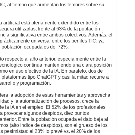
 TIC, al tiempo que aumentan los temores sobre su
 artificial está plenamente extendido entre los
egura utilizarlas, frente al 63% de la población
ncia significativa entre ambos colectivos. Además, el
rácticamente universal entre los perfiles TIC: ya
a población ocupada es del 72%.
to respecto al año anterior, especialmente entre la
tecnológico continúa manteniendo una clara posición
mo en uso efectivo de la IA. En paralelo, dos de
 plataformas tipo ChatGPT y casi la mitad recurre a
sarrollo y programación.
lidera la adopción de estas herramientas y aprovecha
vidad y la automatización de procesos, crece la
e la IA en el empleo. El 52% de los profesionales
ía provocar algunos despidos, diez puntos
nterior. Entre la población ocupada el dato baja al
os (alto índice de despidos), son el grueso de los
 pesimistas: el 23% lo prevé vs. el 20% de los