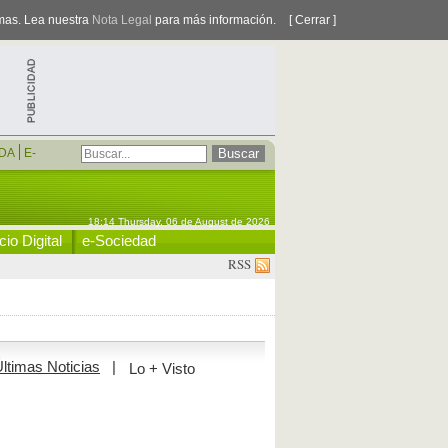
smas. Lea nuestra
Nota Legal
para más información.
[ Cerrar ]
DA
E-
18:14 Thursday, 06 de August de 2026
io Digital
e-Sociedad
RSS
ltimas Noticias
|
Lo + Visto