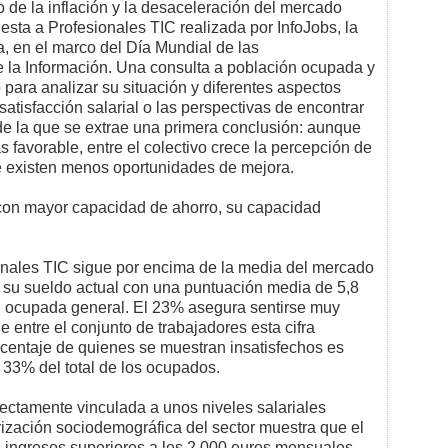
 de la inflación y la desaceleración del mercado
cuesta a Profesionales TIC realizada por InfoJobs, la
, en el marco del Día Mundial de las
 la Información. Una consulta a población ocupada y
 para analizar su situación y diferentes aspectos
atisfacción salarial o las perspectivas de encontrar
de la que se extrae una primera conclusión: aunque
 favorable, entre el colectivo crece la percepción de
e existen menos oportunidades de mejora.
 con mayor capacidad de ahorro, su capacidad
ionales TIC sigue por encima de la media del mercado
n su sueldo actual con una puntuación media de 5,8
ión ocupada general. El 23% asegura sentirse muy
e entre el conjunto de trabajadores esta cifra
rcentaje de quienes se muestran insatisfechos es
 33% del total de los ocupados.
rectamente vinculada a unos niveles salariales
rización sociodemográfica del sector muestra que el
 ingresos superiores a los 2.000 euros mensuales,