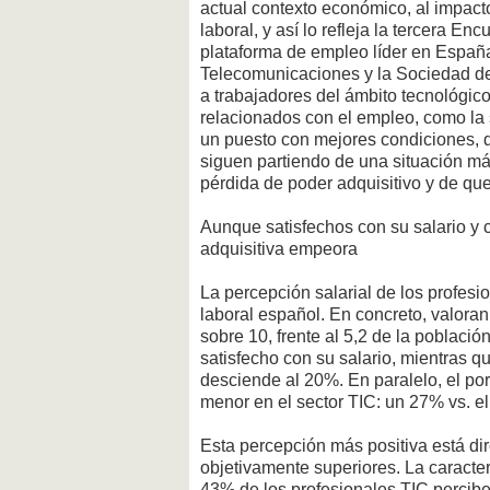
actual contexto económico, al impacto
laboral, y así lo refleja la tercera En
plataforma de empleo líder en España
Telecomunicaciones y la Sociedad de
a trabajadores del ámbito tecnológico
relacionados con el empleo, como la s
un puesto con mejores condiciones, 
siguen partiendo de una situación más
pérdida de poder adquisitivo y de qu
Aunque satisfechos con su salario y
adquisitiva empeora
La percepción salarial de los profes
laboral español. En concreto, valora
sobre 10, frente al 5,2 de la poblac
satisfecho con su salario, mientras qu
desciende al 20%. En paralelo, el po
menor en el sector TIC: un 27% vs. el
Esta percepción más positiva está di
objetivamente superiores. La caracte
43% de los profesionales TIC percibe