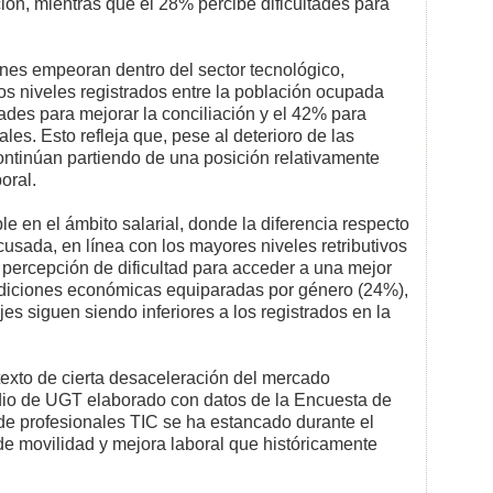
ión, mientras que el 28% percibe dificultades para
nes empeoran dentro del sector tecnológico,
os niveles registrados entre la población ocupada
ades para mejorar la conciliación y el 42% para
les. Esto refleja que, pese al deterioro de las
continúan partiendo de una posición relativamente
oral.
le en el ámbito salarial, donde la diferencia respecto
usada, en línea con los mayores niveles retributivos
 percepción de dificultad para acceder a una mejor
ndiciones económicas equiparadas por género (24%),
s siguen siendo inferiores a los registrados en la
exto de cierta desaceleración del mercado
dio de UGT elaborado con datos de la Encuesta de
de profesionales TIC se ha estancado durante el
de movilidad y mejora laboral que históricamente