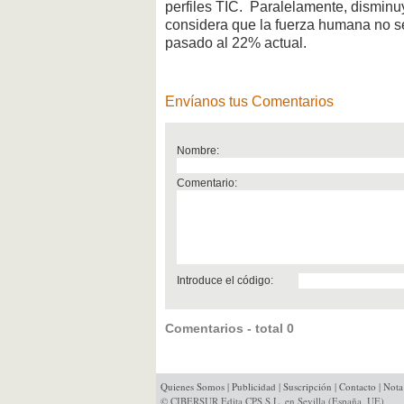
perfiles TIC. Paralelamente, disminu
considera que la fuerza humana no se
pasado al 22% actual.
Envíanos tus Comentarios
Nombre:
Comentario:
Introduce el código:
Comentarios - total 0
Quienes Somos
|
Publicidad
|
Suscripción
|
Contacto
|
Nota
© CIBERSUR Edita CPS S.L. en Sevilla (España, UE)