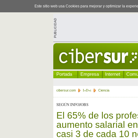
Este sitio web usa Cookies para mejorar y optimizar la exper
Portada
Empresa
Internet
Comu
I+D+i
cibersur.com
Ciencia
SEGÚN INFOJOBS
El 65% de los profe
aumento salarial en
casi 3 de cada 10 