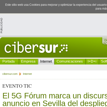
Este sitio web usa Cookies para mejorar y optimizar la experiencia del usuari
para más
D
B
Portada
Empresa
Internet
Comunicaciones
I+D+i
Sof
cibersur.com
Internet
EVENTO TIC
El 5G Fórum marca un discurs
anuncio en Sevilla del desplie