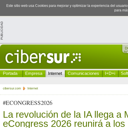
Este sitio web usa Cookies para mejorar y optimizar la experiencia del usuari
para más
D
B
Portada
Empresa
Internet
Comunicaciones
I+D+i
Sof
cibersur.com
Internet
#ECONGRESS2026
La revolución de la IA llega a
eCongress 2026 reunirá a los 