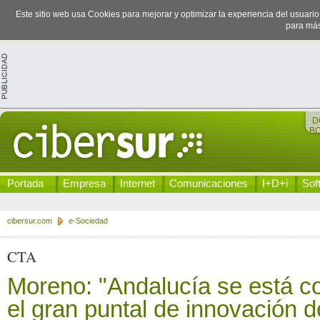
Este sitio web usa Cookies para mejorar y optimizar la experiencia del usuari
para más
D
B
Portada
Empresa
Internet
Comunicaciones
I+D+i
Sof
cibersur.com
e-Sociedad
CTA
Moreno: "Andalucía se está co
el gran puntal de innovación d