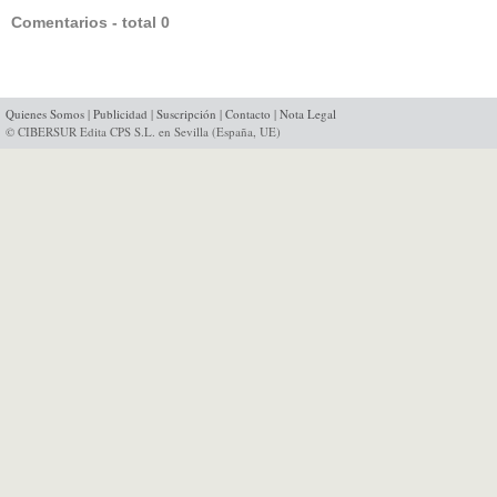
Comentarios - total 0
Quienes Somos
|
Publicidad
|
Suscripción
|
Contacto
|
Nota Legal
© CIBERSUR Edita CPS S.L. en Sevilla (España, UE)