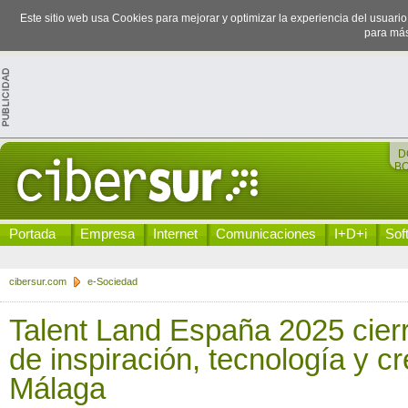
Este sitio web usa Cookies para mejorar y optimizar la experiencia del usuari
para más
D
B
Portada
Empresa
Internet
Comunicaciones
I+D+i
Sof
cibersur.com
e-Sociedad
Talent Land España 2025 cierr
de inspiración, tecnología y cr
Málaga