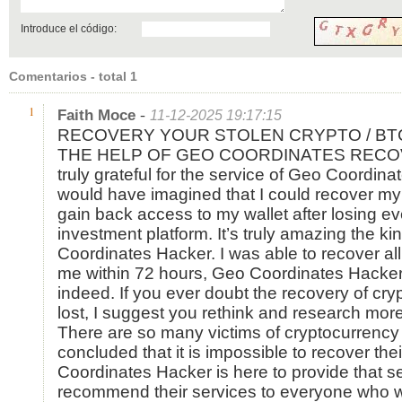
Introduce el código:
Comentarios - total 1
-
1
Faith Moce
11-12-2025 19:17:15
RECOVERY YOUR STOLEN CRYPTO / BTC 
THE HELP OF GEO COORDINATES RECO
truly grateful for the service of Geo Coordina
would have imagined that I could recover my 
gain back access to my wallet after losing ev
investment platform. It’s truly amazing the k
Coordinates Hacker. I was able to recover all
me within 72 hours, Geo Coordinates Hacker 
indeed. If you ever doubt the recovery of cry
lost, I suggest you rethink and research mor
There are so many victims of cryptocurrenc
concluded that it is impossible to recover the
Coordinates Hacker is here to provide that ser
recommend their services to everyone who w