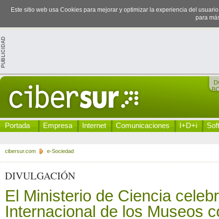
Este sitio web usa Cookies para mejorar y optimizar la experiencia del usuari
para más
D
B
Portada
Empresa
Internet
Comunicaciones
I+D+i
Sof
cibersur.com
e-Sociedad
DIVULGACIÓN
El Ministerio de Ciencia celebr
Internacional de los Museos c