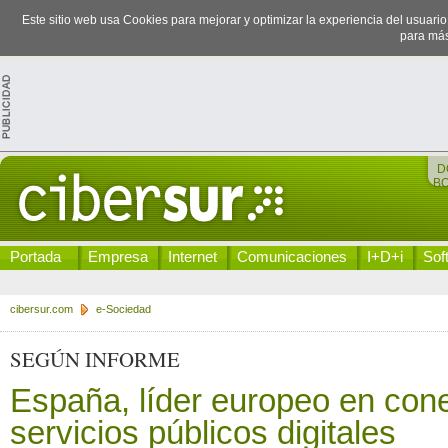
Este sitio web usa Cookies para mejorar y optimizar la experiencia del usuari
para más
D
B
Portada
Empresa
Internet
Comunicaciones
I+D+i
Sof
cibersur.com
e-Sociedad
SEGÚN INFORME
España, líder europeo en cone
servicios públicos digitales