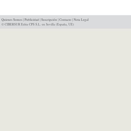
Quienes Somos
|
Publicidad
|
Suscripción
|
Contacto
|
Nota Legal
© CIBERSUR Edita CPS S.L. en Sevilla (España, UE)