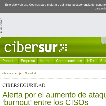
Este sitio web usa Cookies para mejorar y optimizar la experiencia del usuari
para más
D
B
Portada
Empresa
Internet
Comunicaciones
I+D+i
Sof
cibersur.com
e-Sociedad
CIBERSEGURIDAD
Alerta por el aumento de ataqu
‘burnout’ entre los CISOs