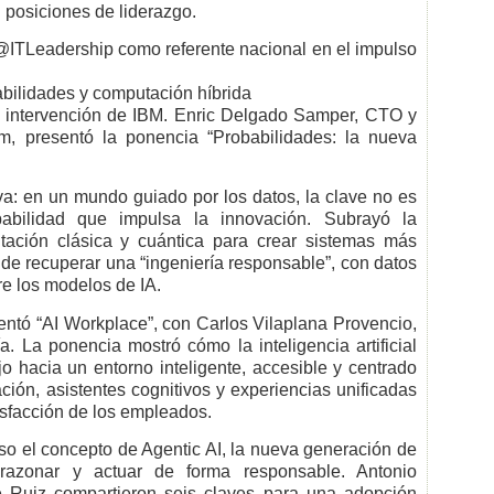
 posiciones de liderazgo.
TLeadership como referente nacional en el impulso
abilidades y computación híbrida
 intervención de IBM. Enric Delgado Samper, CTO y
am, presentó la ponencia “Probabilidades: la nueva
va: en un mundo guiado por los datos, la clave no es
babilidad que impulsa la innovación. Subrayó la
tación clásica y cuántica para crear sistemas más
d de recuperar una “ingeniería responsable”, con datos
bre los modelos de IA.
entó “AI Workplace”, con Carlos Vilaplana Provencio,
. La ponencia mostró cómo la inteligencia artificial
jo hacia un entorno inteligente, accesible y centrado
ción, asistentes cognitivos y experiencias unificadas
isfacción de los empleados.
eso el concepto de Agentic AI, la nueva generación de
azonar y actuar de forma responsable. Antonio
e Ruiz compartieron seis claves para una adopción