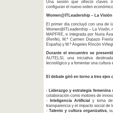
Una sesión que ofreció claves i
configuran el nuevo orden económico 
Women@ITLeadership – La Visión
El primer día concluyó con una de l
Women@ITLeadership – La Visión, m
MAPFRE, e integrada por Nuria Ával
(Renfe), M.ª Carmen Dopazo Freiría 
España) y M.ª Ángeles Rincón Viñegl
Durante el encuentro se presentó
AUTELSI, una iniciativa destinad
tecnológico y a fomentar una cultura 
El debate giró en torno a tres ejes 
-
Liderazgo y estrategia femenina
e
colaboración como motores de innov
-
Inteligencia Artificial
y toma de d
transparencia y el impacto social de l
-
Talento y cultura organizativa
, s