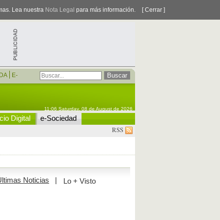
smas. Lea nuestra
Nota Legal
para más información.
[ Cerrar ]
DA
E-
11:06 Saturday, 08 de August de 2026
io Digital
e-Sociedad
RSS
ltimas Noticias
|
Lo + Visto