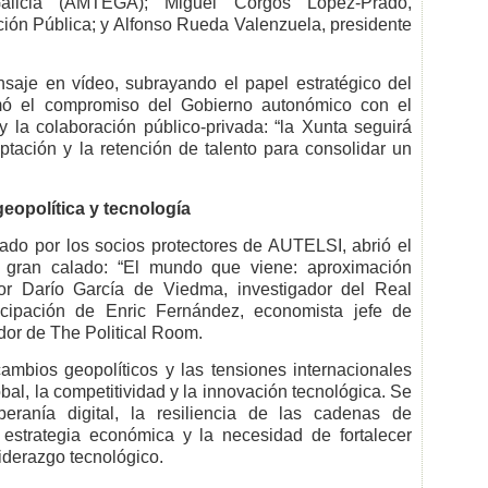
alicia (AMTEGA); Miguel Corgos López-Prado,
ción Pública; y Alfonso Rueda Valenzuela, presidente
saje en vídeo, subrayando el papel estratégico del
irmó el compromiso del Gobierno autonómico con el
 y la colaboración público-privada: “la Xunta seguirá
ptación y la retención de talento para consolidar un
eopolítica y tecnología
ado por los socios protectores de AUTELSI, abrió el
gran calado: “El mundo que viene: aproximación
or Darío García de Viedma, investigador del Real
ticipación de Enric Fernández, economista jefe de
or de The Political Room.
mbios geopolíticos y las tensiones internacionales
al, la competitividad y la innovación tecnológica. Se
eranía digital, la resiliencia de las cadenas de
 estrategia económica y la necesidad de fortalecer
iderazgo tecnológico.