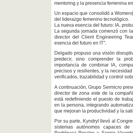
mentoring y la presencia femenina en
Un espacio que consolidó a Women@I
del liderazgo femenino tecnológico.
La nueva esencia del futuro: IA, prob
La segunda jornada comenzó con la
director del Client Engineering Te
esencia del futuro en IT”.
Delgado propuso una visión disrupti
predecir, sino comprender la pro
importancia de combinar IA, compu
precisos y resilientes, y la necesida
verificados, trazabilidad y control so
A continuación, Grupo Sermicro pres
director de zona este de la compañía
está redefiniendo el puesto de traba
en la persona, integrando automatiza
que mejoran la productividad y la sat
Por su parte, Kyndryl llevó al Congr
sistemas autónomos capaces de r
Rodríguez Perales y Sergio Vicent