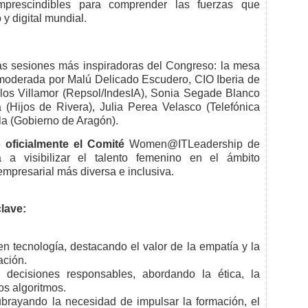
mprescindibles para comprender las fuerzas que
y digital mundial.
as sesiones más inspiradoras del Congreso: la mesa
oderada por Malú Delicado Escudero, CIO Iberia de
os Villamor (Repsol/IndesIA), Sonia Segade Blanco
(Hijos de Rivera), Julia Perea Velasco (Telefónica
a (Gobierno de Aragón).
 oficialmente el Comité
Women@ITLeadership de
a a visibilizar el talento femenino en el ámbito
empresarial más diversa e inclusiva.
clave:
n tecnología, destacando el valor de la empatía y la
ación.
ecisiones responsables, abordando la ética, la
os algoritmos.
ubrayando la necesidad de impulsar la formación, el