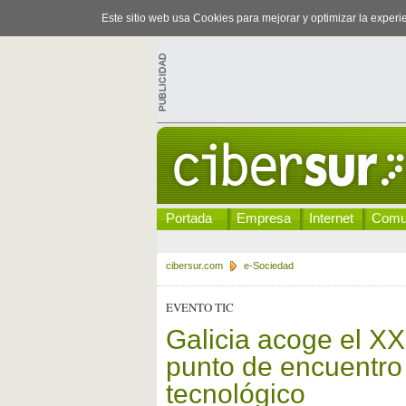
Este sitio web usa Cookies para mejorar y optimizar la exper
Portada
Empresa
Internet
Comu
cibersur.com
e-Sociedad
EVENTO TIC
Galicia acoge el X
punto de encuentro 
tecnológico