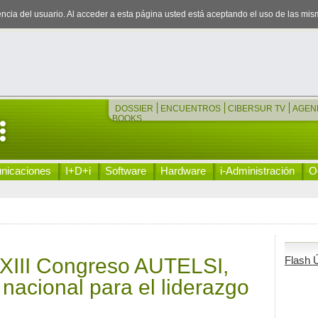
iencia del usuario. Al acceder a esta página usted está aceptando el uso de las mi
DOSSIER
ENCUENTROS
CIBERSUR TV
AGEN
BOOKS
nicaciones
I+D+i
Software
Hardware
i-Administración
Oc
XXIII Congreso AUTELSI,
Flash Ú
nacional para el liderazgo