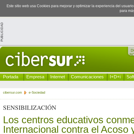
Este sitio web usa Cookies para mejorar y optimizar la experiencia del usuari
para más
D
B
Portada
Empresa
Internet
Comunicaciones
I+D+i
Sof
cibersur.com
e-Sociedad
SENSIBILIZACIÓN
Los centros educativos conm
Internacional contra el Acoso y