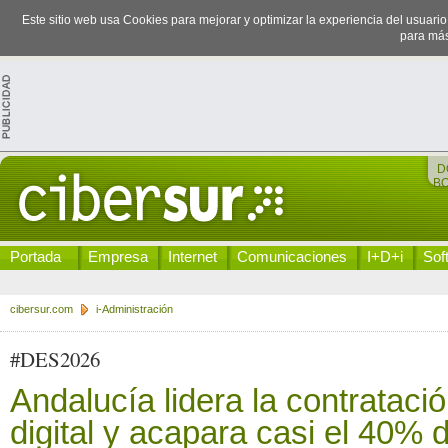
Este sitio web usa Cookies para mejorar y optimizar la experiencia del usuari
para más
D
B
Portada
Empresa
Internet
Comunicaciones
I+D+i
Sof
cibersur.com
i-Administración
#DES2026
Andalucía lidera la contrataci
digital y acapara casi el 40% d