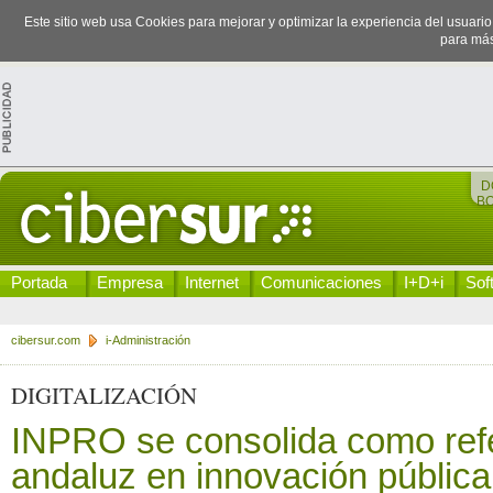
Este sitio web usa Cookies para mejorar y optimizar la experiencia del usuari
para más
D
B
Portada
Empresa
Internet
Comunicaciones
I+D+i
Sof
cibersur.com
i-Administración
DIGITALIZACIÓN
INPRO se consolida como ref
andaluz en innovación pública