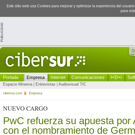
Este sitio web usa Cookies para mejorar y optimizar la experiencia del usuari
para más
D
B
Portada
Empresa
Internet
Comunicaciones
I+D+i
Sof
Espacio Minerva
|
Entrevistas
|
Audiovisual TIC
cibersur.com
Empresa
NUEVO CARGO
PwC refuerza su apuesta por 
con el nombramiento de Germ