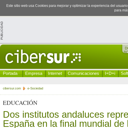
Este sitio web usa Cookies para mejorar y optimizar la experiencia del usuari
para más
D
B
Portada
Empresa
Internet
Comunicaciones
I+D+i
Sof
cibersur.com
e-Sociedad
EDUCACIÓN
Dos institutos andaluces repr
España en la final mundial de