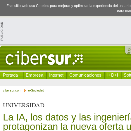
Este sitio web usa Cookies para mejorar y optimizar la experiencia del usuari
para más
D
B
Portada
Empresa
Internet
Comunicaciones
I+D+i
Sof
cibersur.com
e-Sociedad
UNIVERSIDAD
La IA, los datos y las ingenier
protagonizan la nueva oferta u