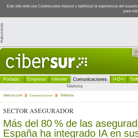
Este sitio web usa Cookies para mejorar y optimizar la experiencia del usuari
para más
D
B
Portada
Empresa
Internet
Comunicaciones
I+D+i
Sof
Telefonía
Comunicaciones
cibersur.com
Telefonía
SECTOR ASEGURADOR
Más del 80 % de las asegurad
España ha integrado IA en su