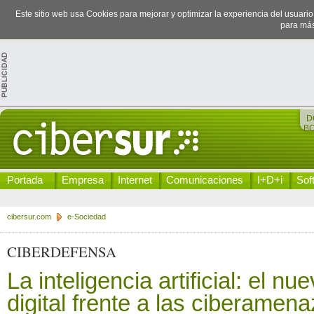
Este sitio web usa Cookies para mejorar y optimizar la experiencia del usuari
para más
D
B
Portada
Empresa
Internet
Comunicaciones
I+D+i
Sof
cibersur.com
e-Sociedad
CIBERDEFENSA
La inteligencia artificial: el n
digital frente a las ciberame