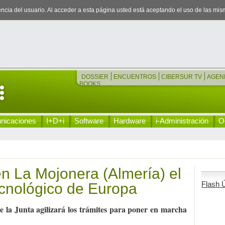
iencia del usuario. Al acceder a esta página usted está aceptando el uso de las mi
DOSSIER
ENCUENTROS
CIBERSUR TV
AGEN
BOOKS
nicaciones
I+D+i
Software
Hardware
i-Administración
Oc
n La Mojonera (Almería) el
Flash Ú
cnológico de Europa
 la Junta agilizará los trámites para poner en marcha