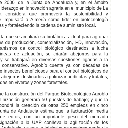
te 2030' de la Junta de Andalucía y, en el ámbito
 liderazgo en innovación agraria en el municipio de La
a considera que promoverá la sostenibilidad y
e impulsará a Almería como líder en biotecnología
s y fortaleciendo la cadena de suministro local.
 la que se ampliará su biofábrica actual para agrupar
es de producción, comercialización, I+D, innovación,
anismos de control biológico destinados a lucha
líneas de actuación, se criarán abejorros para la
s y se trabajará en diversas cuestiones ligadas a la
l conservativo. Agrobío cuenta ya con décadas de
e insectos beneficiosos para el control biológicos de
abejorros destinados a polinizar hortícolas y frutales,
das en viveros y zonas forestales.
ue la construcción del Parque Biotecnológico Agrobío
olinización generará 50 puestos de trabajo; y que la
upondrá la creación de otros 250 empleos en cinco
unta de Andalucía estima que la facturación media
 de euros, con un importante peso del mercado
signación a la UAP conlleva la agilización de los