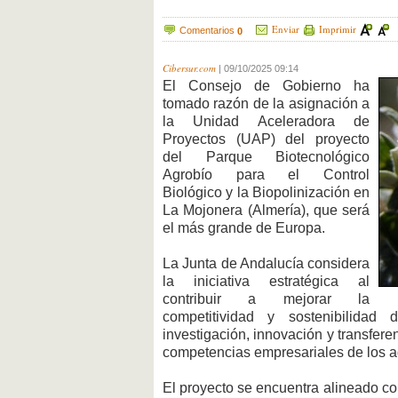
Enviar
Imprimir
Comentarios
0
Cibersur.com
|
09/10/2025 09:14
El Consejo de Gobierno ha
tomado razón de la asignación a
la Unidad Aceleradora de
Proyectos (UAP) del proyecto
del Parque Biotecnológico
Agrobío para el Control
Biológico y la Biopolinización en
La Mojonera (Almería), que será
el más grande de Europa.
La Junta de Andalucía considera
la iniciativa estratégica al
contribuir a mejorar la
competitividad y sostenibilidad 
investigación, innovación y transfere
competencias empresariales de los ag
El proyecto se encuentra alineado con