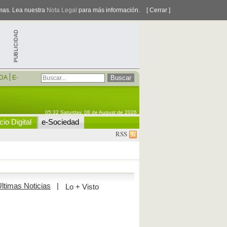
smas. Lea nuestra
Nota Legal
para más información.
[ Cerrar ]
DA
E-
05:32 Saturday, 08 de August de 2026
io Digital
e-Sociedad
RSS
ltimas Noticias
|
Lo + Visto