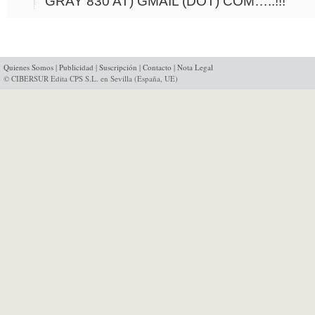
GRAY 830 AT) GMAIL (DOT) COM…..!!!
Quienes Somos
|
Publicidad
|
Suscripción
|
Contacto
|
Nota Legal
© CIBERSUR Edita CPS S.L. en Sevilla (España, UE)