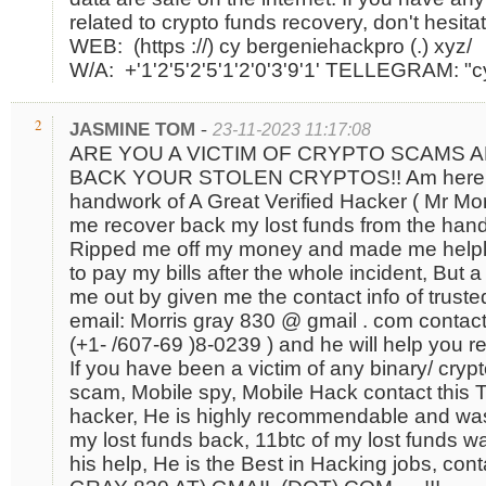
related to crypto funds recovery, don't hesita
WEB: (https ://) cy bergeniehackpro (.) xyz/
W/A: +'1'2'5'2'5'1'2'0'3'9'1' TELLEGRAM: "
-
2
JASMINE TOM
23-11-2023 11:17:08
ARE YOU A VICTIM OF CRYPTO SCAMS 
BACK YOUR STOLEN CRYPTOS!! Am here to 
handwork of A Great Verified Hacker ( Mr Mo
me recover back my lost funds from the ha
Ripped me off my money and made me helples
to pay my bills after the whole incident, But 
me out by given me the contact info of trust
email: Morris gray 830 @ gmail . com contact
(+1- /607-69 )8-0239 ) and he will help you r
If you have been a victim of any binary/ cryp
scam, Mobile spy, Mobile Hack contact this T
hacker, He is highly recommendable and was e
my lost funds back, 11btc of my lost funds w
his help, He is the Best in Hacking jobs, co