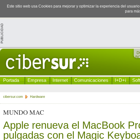
Este sitio web usa Cookies para mejorar y optimizar la experiencia del usuari
para más
D
B
Portada
Empresa
Internet
Comunicaciones
I+D+i
Sof
cibersur.com
Hardware
MUNDO MAC
Apple renueva el MacBook Pr
pulgadas con el Magic Keybo