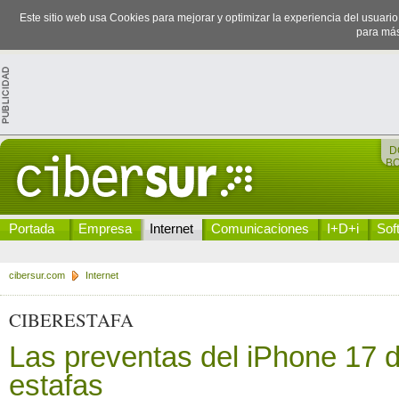
Este sitio web usa Cookies para mejorar y optimizar la experiencia del usuari
para más
D
B
Portada
Empresa
Internet
Comunicaciones
I+D+i
Sof
cibersur.com
Internet
CIBERESTAFA
Las preventas del iPhone 17 d
estafas