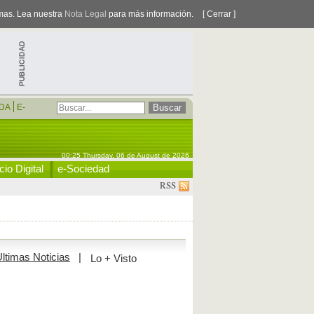
smas. Lea nuestra
Nota Legal
para más información.
[ Cerrar ]
DA
E-
00:25 Thursday, 06 de August de 2026
io Digital
e-Sociedad
RSS
ltimas Noticias
|
Lo + Visto