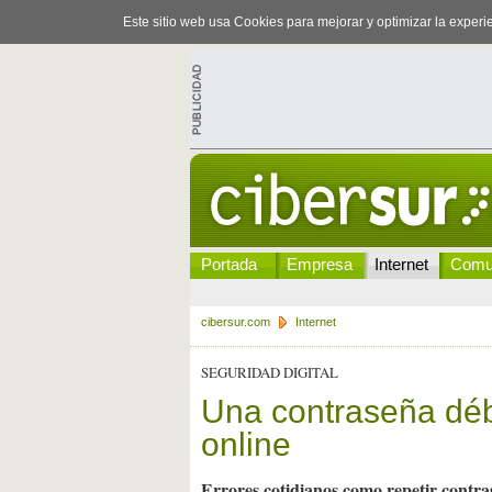
Este sitio web usa Cookies para mejorar y optimizar la exper
Portada
Empresa
Internet
Comu
cibersur.com
Internet
SEGURIDAD DIGITAL
Una contraseña débi
online
Errores cotidianos como repetir contras