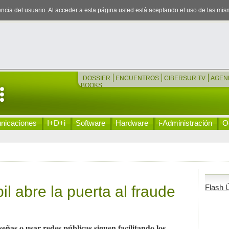
iencia del usuario. Al acceder a esta página usted está aceptando el uso de las mi
DOSSIER
ENCUENTROS
CIBERSUR TV
AGEN
BOOKS
nicaciones
I+D+i
Software
Hardware
i-Administración
Oc
l abre la puerta al fraude
Flash Ú
eñas o usar redes públicas siguen facilitando los