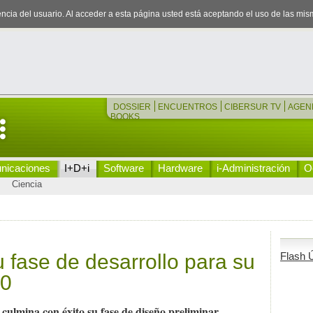
iencia del usuario. Al acceder a esta página usted está aceptando el uso de las mi
DOSSIER
ENCUENTROS
CIBERSUR TV
AGEN
BOOKS
nicaciones
I+D+i
Software
Hardware
i-Administración
Oc
Ciencia
 fase de desarrollo para su
Flash Ú
30
ulmina con éxito su fase de diseño preliminar.