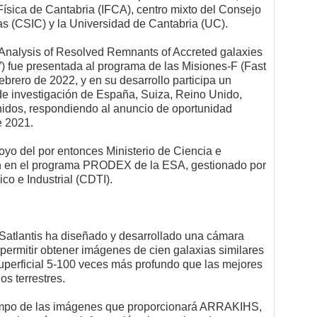
 Física de Cantabria (IFCA), centro mixto del Consejo
as (CSIC) y la Universidad de Cantabria (UC).
nalysis of Resolved Remnants of Accreted galaxies
”) fue presentada al programa de las Misiones-F (Fast
ebrero de 2022, y en su desarrollo participa un
 de investigación de España, Suiza, Reino Unido,
nidos, respondiendo al anuncio de oportunidad
e 2021.
poyo del por entonces Ministerio de Ciencia e
ión en el programa PRODEX de la ESA, gestionado por
co e Industrial (CDTI).
Satlantis ha diseñado y desarrollado una cámara
a permitir obtener imágenes de cien galaxias similares
 superficial 5-100 veces más profundo que las mejores
s terrestres.
campo de las imágenes que proporcionará ARRAKIHS,