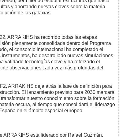
niverse), permitiendo estudiar estructuras que hasta
ltas y aportando nuevas claves sobre la materia
volución de las galaxias.
22, ARRAKIHS ha recorrido todas las etapas
misión plenamente consolidada dentro del Programa
odo, el consorcio internacional ha completado el
us instrumentos, ha desarrollado nuevas simulaciones
a validado tecnologías clave y ha reforzado el
diante observaciones cada vez más profundas del
F2, ARRAKIHS deja atrás la fase de definición para
nstrucción. El lanzamiento previsto para 2030 marcará
transformar nuestro conocimiento sobre la formación
materia oscura, al tiempo que consolidará el liderazgo
de España en el ámbito espacial europeo.
 de ARRAKIHS está liderado por Rafael Guzmán,