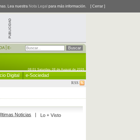
smas. Lea nuestra
Nota Legal
para más información.
[ Cerrar ]
DA
E-
08:01 Saturday, 08 de August de 2026
io Digital
e-Sociedad
RSS
ltimas Noticias
|
Lo + Visto