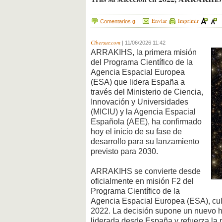
Enviar
Imprimir
Comentarios
0
Cibersur.com
|
11/06/2026 11:42
ARRAKIHS, la primera misión
del Programa Científico de la
Agencia Espacial Europea
(ESA) que lidera España a
través del Ministerio de Ciencia,
Innovación y Universidades
(MICIU) y la Agencia Espacial
Española (AEE), ha confirmado
hoy el inicio de su fase de
desarrollo para su lanzamiento
previsto para 2030.
ARRAKIHS se convierte desde
oficialmente en misión F2 del
Programa Científico de la
Agencia Espacial Europea (ESA), cul
2022. La decisión supone un nuevo hit
liderada desde España y refuerza la 