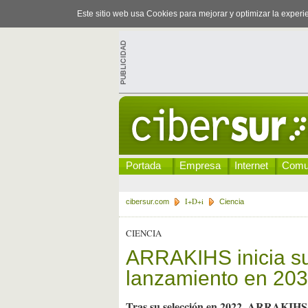
Este sitio web usa Cookies para mejorar y optimizar la exper
Portada
Empresa
Internet
Comu
I+D+i
cibersur.com
Ciencia
CIENCIA
ARRAKIHS inicia su
lanzamiento en 20
Tras su selección en 2022, ARRAKIHS c