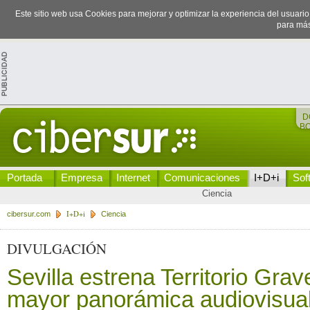
Este sitio web usa Cookies para mejorar y optimizar la experiencia del usuari
para más
D
B
Portada
Empresa
Internet
Comunicaciones
I+D+i
Sof
Ciencia
I+D+i
cibersur.com
Ciencia
DIVULGACIÓN
Sevilla estrena Territorio Grav
mayor panorámica audiovisual