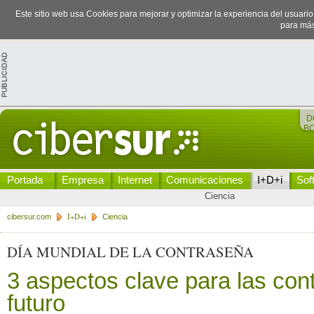
Este sitio web usa Cookies para mejorar y optimizar la experiencia del usuari
para más
D
B
Portada
Empresa
Internet
Comunicaciones
I+D+i
Sof
Ciencia
I+D+i
cibersur.com
Ciencia
DÍA MUNDIAL DE LA CONTRASEÑA
3 aspectos clave para las con
futuro